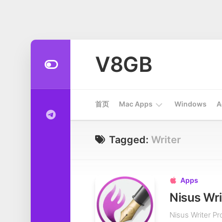
Skip
to
V8GB
content
首页
Mac Apps
Windows
A
Apps
Tagged:
Writer
开
发
工
Apps

具
Nisus W
系
Nisus Wri
统