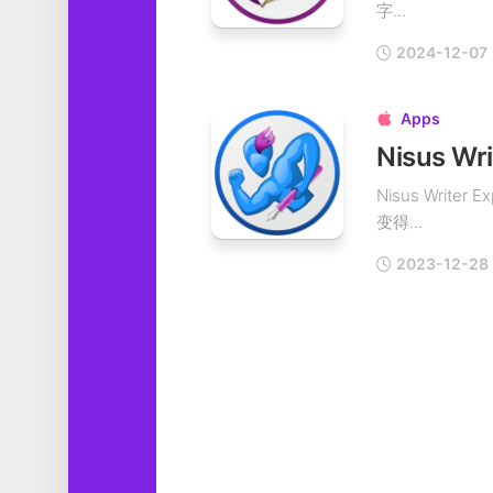
字...
工
具
2024-12-07
图
形
Apps

设
计
媒
Nisus Wri
体
变得...
软
件
2023-12-28
娱
乐