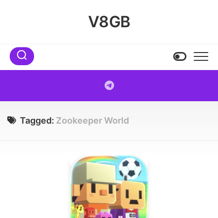
Skip
to
V8GB
content
Tagged:
Zookeeper World