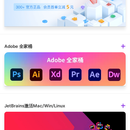
Adobe 全家桶
JetBrains激活Mac/Win/Linux