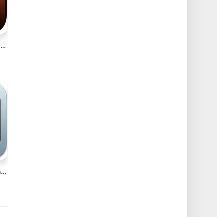
Folder Hub – File browser v2.7.0 Mac文件浏览器 一键直达文件和文件夹破解版
Micromat Drive Scope v2.0.4 Mac硬盘检测分析工具