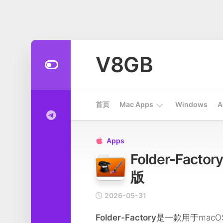
Skip
to
V8GB
content
首页
Mac Apps
Windows
A
Apps
Apps

Folder-Fact
开
发
版
工
具
2026-05-31
系
Folder-Factory
是一款用于mac
统