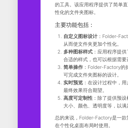
工
的工具。该应用程序提供了简单直
具
性化的文件夹图标。
图
主要功能包括：
形
设
自定义图标设计
：Folder
计
从而使文件夹更加个性化。
媒
多种图标样式
：应用程序提供
体
合适的样式，也可以根据需要
软
件
简单操作
：Folder-Fac
可完成文件夹图标的设计。
娱
实时预览
：在设计过程中，用
乐
最终效果符合期望。
高度可定制性
：除了提供预设
大小、颜色、透明度等，以满
总的来说，Folder-Factor
在个性化桌面布局时使用。