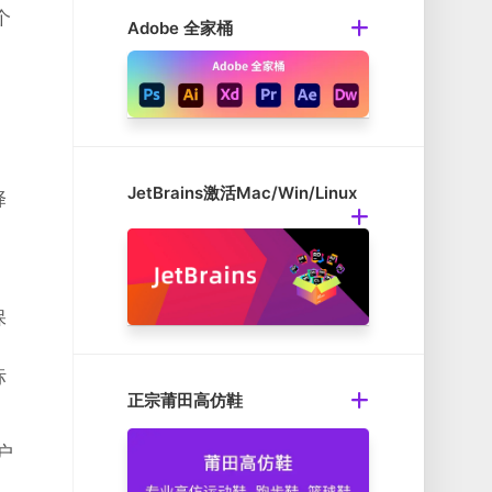
个
Adobe 全家桶
，
JetBrains激活Mac/Win/Linux
择
即
保
标
正宗莆田高仿鞋
户