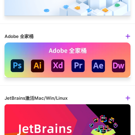
Adobe 全家桶
JetBrains激活Mac/Win/Linux