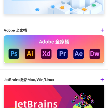
Adobe 全家桶
JetBrains激活Mac/Win/Linux