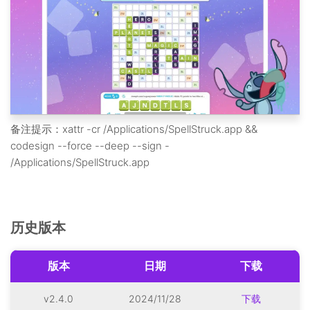
备注提示：xattr -cr /Applications/SpellStruck.app &&
codesign --force --deep --sign -
/Applications/SpellStruck.app
历史版本
版本
日期
下载
v2.4.0
2024/11/28
下载