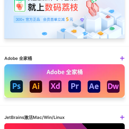
Adobe 全家桶
JetBrains激活Mac/Win/Linux