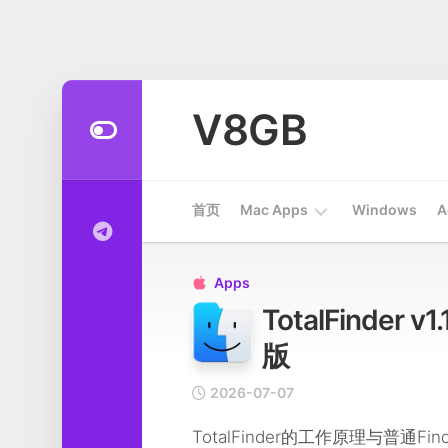
Skip
to
V8GB
content
首页
Mac Apps
Windows
A
Apps
Apps

TotalFinder
开
发
版
工
具
2026-07-07
系
TotalFinder的工作原理与普
统