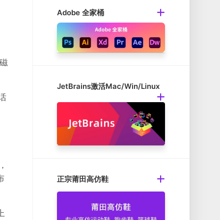
Adobe 全家桶
改磁
JetBrains激活Mac/Win/Linux
话
，
布
正宗莆田高仿鞋
上