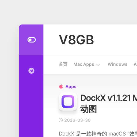
Skip
to
V8GB
content
首页
Mac Apps
Windows
A
Apps
Apps

DockX v1.1
开
发
动图
工
具
2026-03-30
系
DockX 是一款神奇的 macOS
统