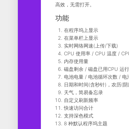
工
高效，无需打开。
具
功能
图
形
在程序坞上显示
设
在菜单栏上显示
计
实时网络网速(上传/下载)
媒
CPU 使用率 / CPU 温度 / 
体
内存使用量
软
件
磁盘剩余 / 磁盘已用CPU 运
电池电量 / 电池循环次数 / 
娱
日期和时间(含秒针)，农历(
乐
天气，简易备忘录
自定义刷新频率
快速访问合计
支持深色模式
8 种默认程序坞主题