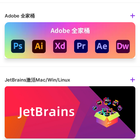
Adobe 全家桶
JetBrains激活Mac/Win/Linux