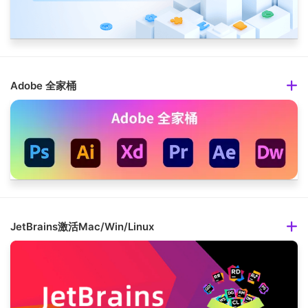
Adobe 全家桶
JetBrains激活Mac/Win/Linux