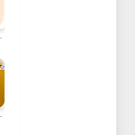
7 Mac灵动岛增强工具破解版
lyingbee v10.2.4 Mac飞蜂PDF转换器破解版