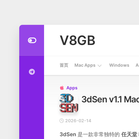
Skip
to
V8GB
content
首页
Mac Apps
Windows
A
Apps
Apps

3dSen v1.1
开
发
工
具
2026-02-14
系
3dSen
是一款非常独特的
任天堂
统