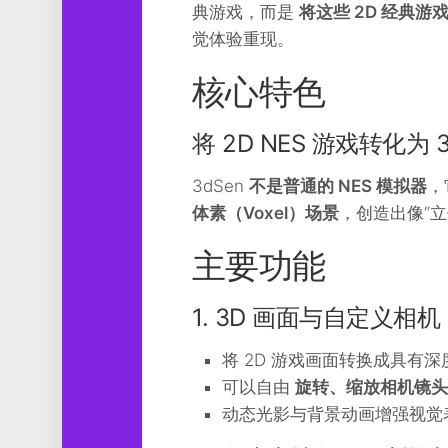
典游戏，而是
工
将这些 2D 经典游
具
觉体验重现。
图
核心特色
形
设
计
将 2D NES 游戏转化为 
媒
3dSen
不是普通的 NES 模拟器
，
体
体素（Voxel）场景
，创造出像“
软
件
主要功能
娱
乐
1. 3D 画面与自定义相机
将 2D 游戏画面转换成具有深度
可以自由
旋转、缩放相机镜头
动态光影与背景动画增强视觉