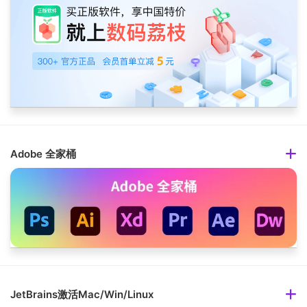
Adobe 全家桶
JetBrains激活Mac/Win/Linux