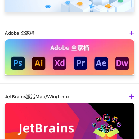
Adobe 全家桶
JetBrains激活Mac/Win/Linux