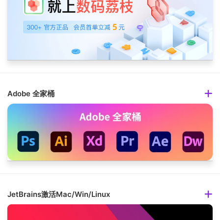
Adobe 全家桶
JetBrains激活Mac/Win/Linux