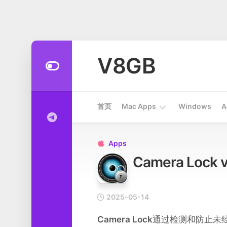
Skip
to
V8GB
content
首页
Mac Apps
Windows
A
Apps
Apps

Camera Loc
开
发
工
具
2025-05-14
系
Camera Lock
通过检测和防止未
统