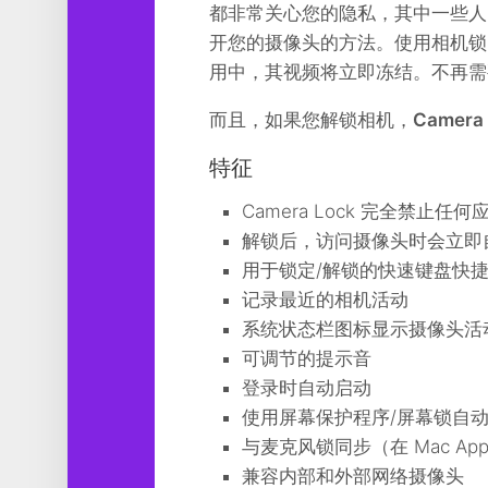
都非常关心您的隐私，其中一些人已
工
具
开您的摄像头的方法。使用相机锁
用中，其视频将立即冻结。不再需
图
形
而且，如果您解锁相机，
Camera
设
计
特征
媒
Camera Lock 完全禁止
体
软
解锁后，访问摄像头时会立即
件
用于锁定/解锁的快速键盘快
记录最近的相机活动
娱
乐
系统状态栏图标显示摄像头活
可调节的提示音
登录时自动启动
使用屏幕保护程序/屏幕锁自
与麦克风锁同步（在 Mac App
兼容内部和外部网络摄像头