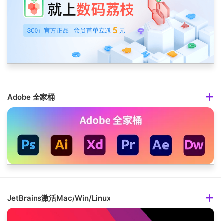
Adobe 全家桶
JetBrains激活Mac/Win/Linux