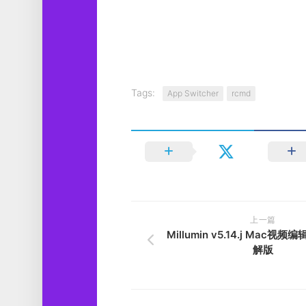
Tags:
App Switcher
rcmd
上一篇
Millumin v5.14.j Mac
解版