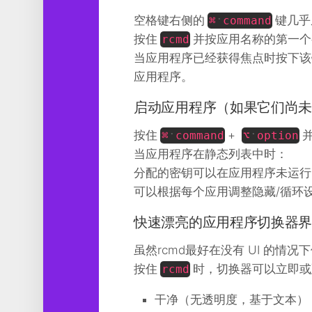
工
空格键右侧的
键几乎
⌘
command
具
按住
并按应用名称的第一个
rcmd
图
当应用程序已经获得焦点时按下该
形
应用程序。
设
计
启动应用程序（如果它们尚
媒
按住
体
+
⌘
command
⌥
option
软
当应用程序在静态列表中时：
件
分配的密钥可以在应用程序未运行
可以根据每个应用调整隐藏/循环
娱
乐
快速漂亮的应用程序切换器
虽然rcmd最好在没有 UI 的情况
按住
时，切换器可以立即或
rcmd
干净（无透明度，基于文本）