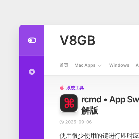
Skip
to
V8GB
content
首页
Mac Apps
Windows
A
Apps
系统工具

rcmd • App 
开
发
解版
工
具
2025-09-06
系
使用很少使用的键进行即时
统