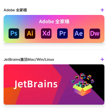
Adobe 全家桶
JetBrains激活Mac/Win/Linux