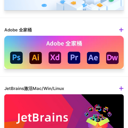
Adobe 全家桶
JetBrains激活Mac/Win/Linux