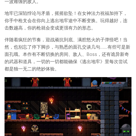
一波难缠的敌人。
地牢已深陷悖论与矛盾，摇摇欲坠！在女神法力祝福加持下，
你手中枪支会在你向上逃出地牢途中不断变换。玩得越好，连
击数越高，你的枪就会变成更强有力的形态。
伴随着疯狂的节奏，迎战顽抗到底、满腔怒火的子弹怪吧！当
然，也别忘了停下脚步，与熟悉的面孔交谈几句……有些可是新
面孔哦。本作有不断切换的房间、敌人、Boss，还有诡异新奇
的武器和道具，一切的一切都能确保《逃出地牢》里每次尝试
都是独一无二的绝妙体验。