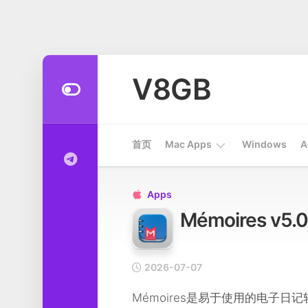
Skip
to
V8GB
content
首页
Mac Apps
Windows
A
Apps
Apps

Mémoires v
开
发
工
具
2026-07-07
系
Mémoires是易于使用的电子
统