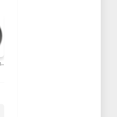
DiRT Rally v1.1.2 Mac尘埃拉力赛破解版