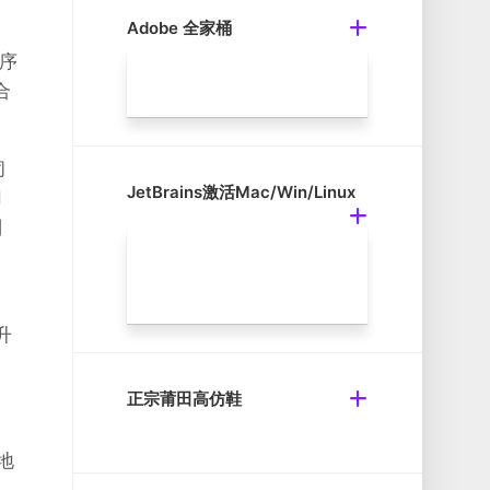
Adobe 全家桶
序
合
闭
JetBrains激活Mac/Win/Linux
用
别
。
升
正宗莆田高仿鞋
地