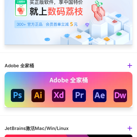
Adobe 全家桶
JetBrains激活Mac/Win/Linux