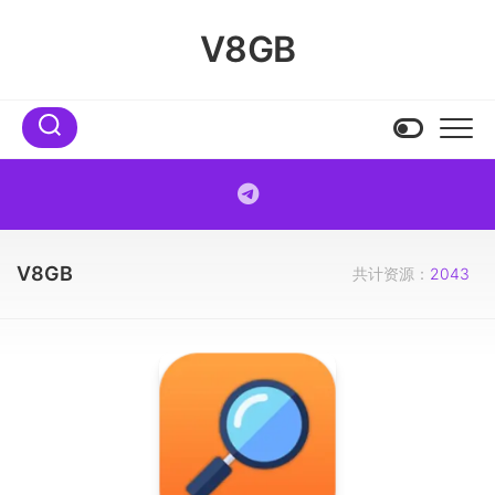
Skip
to
V8GB
content
V8GB
共计资源：
2043