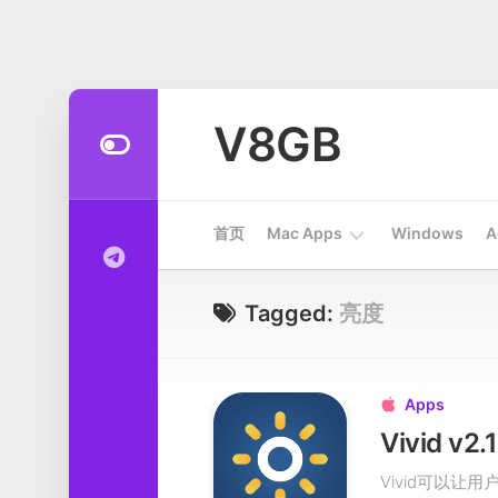
Skip
to
V8GB
content
首页
Mac Apps
Windows
A
Apps
Tagged:
亮度
开
发
工
Apps

具
Vivid 
系
Vivid可以让用户
统