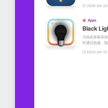
工
2026-04-23
具
图
Apps

形
设
计
为你的屏幕添加
媒
时通过热键、预定
体
软
2025-04-12
件
娱
乐