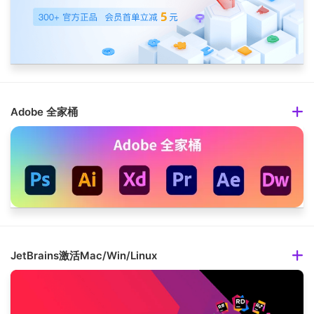
Adobe 全家桶
JetBrains激活Mac/Win/Linux