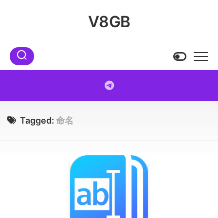
Skip
to
V8GB
content
Tagged:
命名