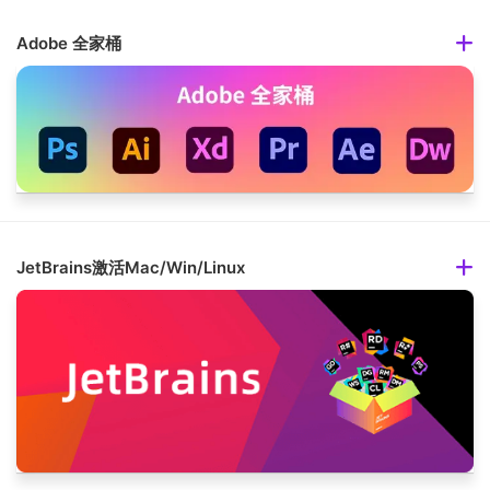
Adobe 全家桶
JetBrains激活Mac/Win/Linux