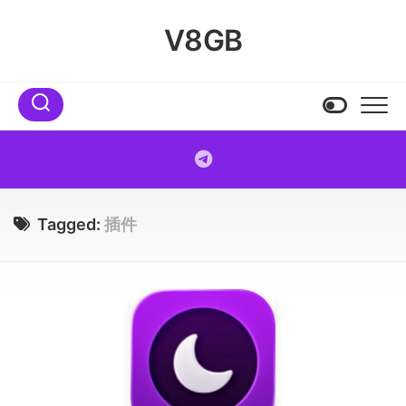
Skip
to
V8GB
content
Tagged:
插件