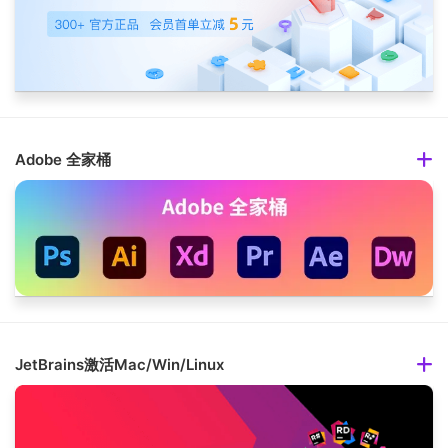
Adobe 全家桶
JetBrains激活Mac/Win/Linux