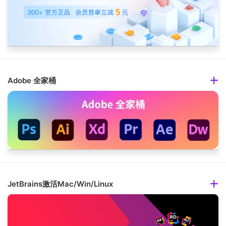
Adobe 全家桶
JetBrains激活Mac/Win/Linux