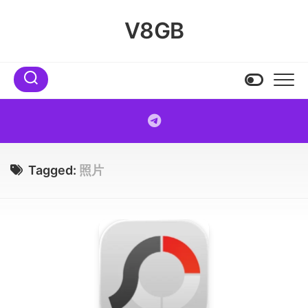
Skip
to
V8GB
content
Tagged:
照片