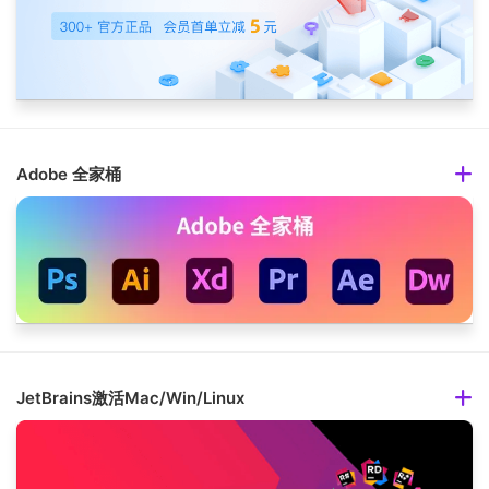
Adobe 全家桶
JetBrains激活Mac/Win/Linux