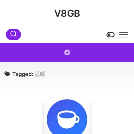
Skip
to
V8GB
content
Tagged:
睡眠