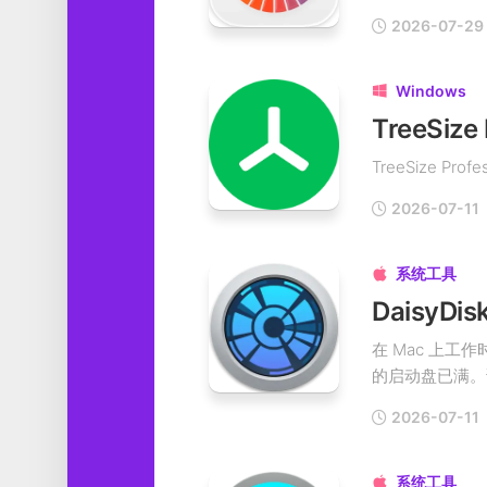
工
2026-07-29
具
图
Windows

形
设
计
TreeSize P
媒
2026-07-11
体
软
件
系统工具

娱
乐
在 Mac 上
的启动盘已满。该
2026-07-11
系统工具
