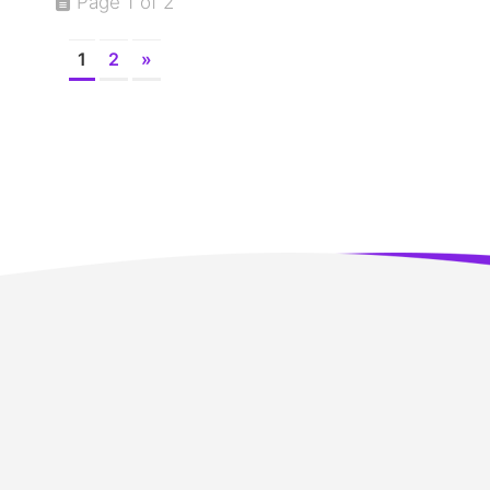
Page 1 of 2
1
2
»