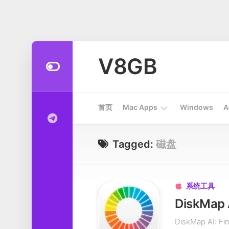
Skip
to
V8GB
content
首页
Mac Apps
Windows
A
Apps
Tagged:
磁盘
开
发
工
系统工具

具
系
DiskMap AI:
统