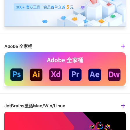
Adobe 全家桶
JetBrains激活Mac/Win/Linux