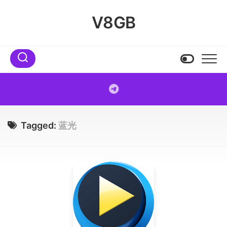
Skip
to
V8GB
content
Tagged:
蓝光