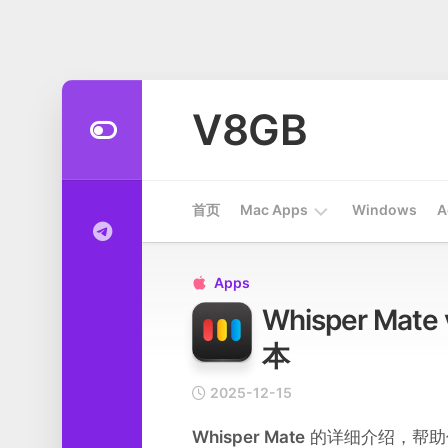
Skip
to
V8GB
content
首页
Mac Apps
Windows
A
Apps
Apps

Whisper Ma
开
发
本
工
具
2025-12-15
系
Whisper Mate
的详细介绍，帮助你快
统