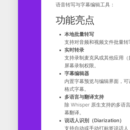
工
语音转写与字幕编辑工具：
具
功能亮点
图
形
设
本地批量转写
计
支持对音频和视频文件批量转
实时转录
媒
体
支持录制麦克风或其他应用（如 Z
软
屏幕录制权限。
件
字幕编辑器
娱
内置字幕预览与编辑界面，可调整时
乐
格式字幕。
多语言与翻译支持
除 Whisper 原生支持的多语言识
幕翻译。
说话人识别（Diarization）
支持自动或手动打标签说话人