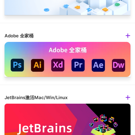
Adobe 全家桶
JetBrains激活Mac/Win/Linux