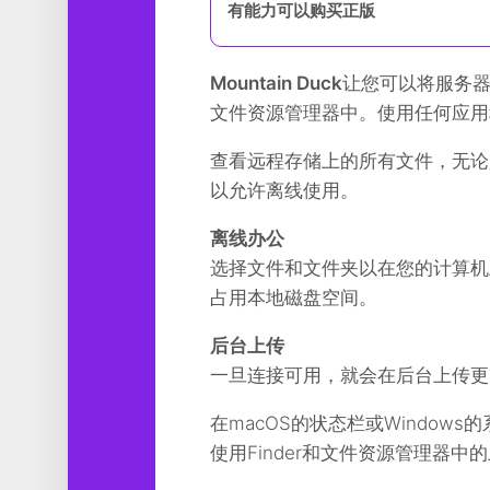
有能力可以购买正版
工
具
图
Mountain Duck
让您可以将服务器和
形
文件资源管理器中。使用任何应用
设
计
查看远程存储上的所有文件，无论
以允许离线使用。
媒
体
软
离线办公
件
选择文件和文件夹以在您的计算机
占用本地磁盘空间。
娱
乐
后台上传
一旦连接可用，就会在后台上传更
在macOS的状态栏或Windo
使用Finder和文件资源管理器