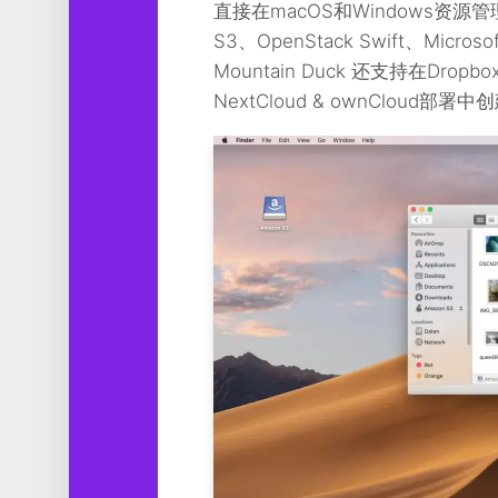
直接在macOS和Windows资源
S3、OpenStack Swift、Micr
Mountain Duck 还支持在Dropbox、
NextCloud & ownCloud部署