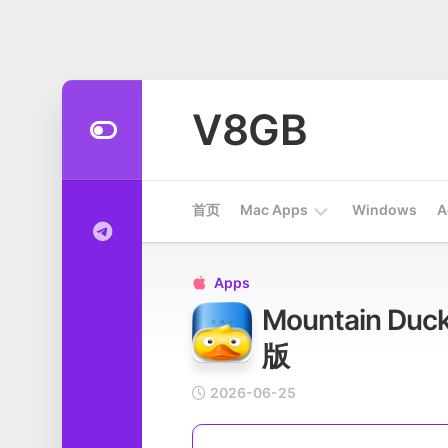
Skip
to
V8GB
content
首页
Mac Apps
Windows
A
Apps
Apps

Mountain D
开
发
版
工
具
2026-06-25
系
统