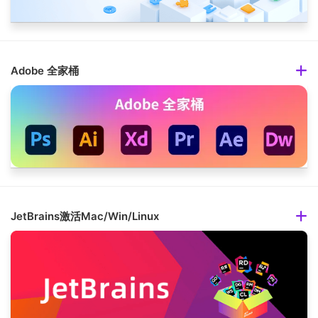
Adobe 全家桶
JetBrains激活Mac/Win/Linux