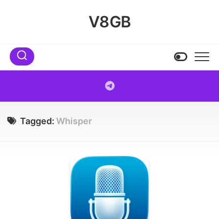
Skip
to
V8GB
content
Tagged:
Whisper