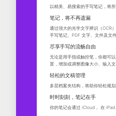
工
以精美、易搜索的手写笔记，将所
具
笔记，将不再遗漏
图
形
通过强大的光学文字辨识（OCR）
设
计
手写笔记、PDF 文字、文件及
媒
尽享手写的流畅自由
体
软
无论是用手指或触控笔，你都可以
件
置，增加或调整图像大小、输入文
娱
轻松的文稿管理
乐
多层档案夹结构，将助你轻松规划
时时刻刻，笔记在手
你的笔记会通过 iCloud， 在 iP