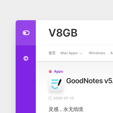
Skip
to
V8GB
content
首页
Mac Apps
Windows
A
Apps
Apps

GoodNotes
开
发
工
具
2026-07-12
系
灵感，永无纸境
统