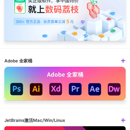
Adobe 全家桶
JetBrains激活Mac/Win/Linux