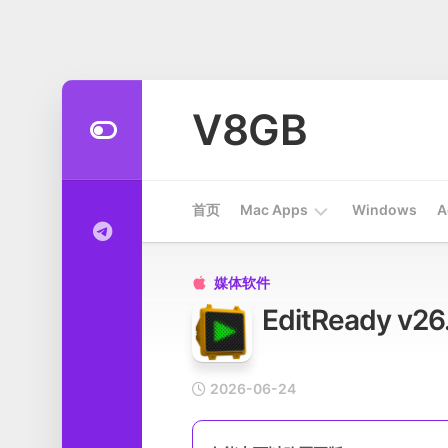
Skip
to
V8GB
content
首页
Mac Apps
Windows
A
Apps
媒体软件

EditReady 
开
发
工
具
2026-06-24
系
统