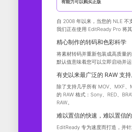
有能力可以购买正版
工
具
自 2008 年以来，当您的 NLE
图
形
我们正在使用 EditReady Pro
设
计
精心制作的转码和色彩科学
媒
将素材转码并重新包装成高质量的
体
默认值意味着您可以立即启动并运
软
件
有史以来最广泛的 RAW 支持
娱
除了支持几乎所有 MOV、MXF、MP4
乐
的 RAW 格式：Sony、RED、BRAW
RAW。
难以置信的快速，难以置信
EditReady 专为速度而打造