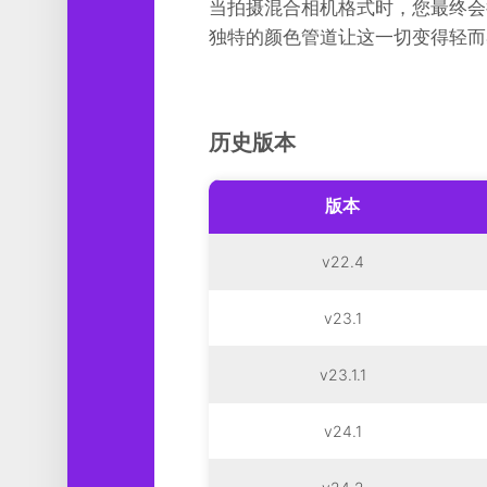
当拍摄混合相机格式时，您最终会得到
独特的颜色管道让这一切变得轻而
历史版本
版本
v22.4
v23.1
v23.1.1
v24.1