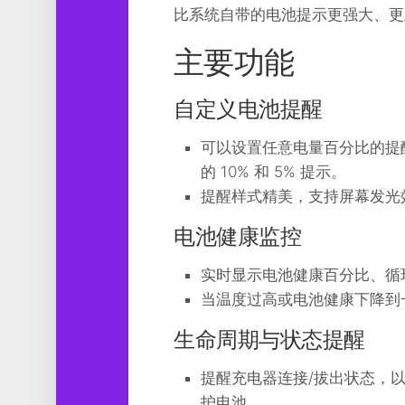
工
比系统自带的电池提示更强大、更
具
主要功能
图
形
设
自定义电池提醒
计
可以设置任意电量百分比的提醒
媒
的 10% 和 5% 提示。
体
软
提醒样式精美，支持屏幕发光
件
电池健康监控
娱
乐
实时显示电池健康百分比、循
当温度过高或电池健康下降到
生命周期与状态提醒
提醒充电器连接/拔出状态，以
护电池。