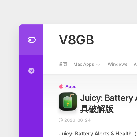
Skip
to
V8GB
content
首页
Mac Apps
Windows
A
Apps
Apps

Juicy: Batter
开
发
具破解版
工
具
2026-06-24
系
Juicy: Battery Alerts & Hea
统