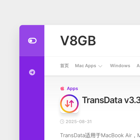
Skip
to
V8GB
content
首页
Mac Apps
Windows
A
Apps
Apps

TransData
开
发
工
具
2025-08-31
系
TransData适用于MacBook Air，
统