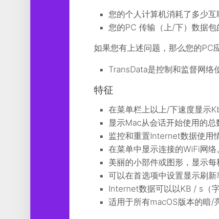
工
您的个人计算机消耗了多少互
具
您的PC 传输（上/下）数据
图
形
如果您有上述问题，那么您的PC应该有T
设
计
TransData是控制和监督
媒
特征
体
软
在菜单栏上以上/下速度显示Kbp
件
显示Mac从会话开始使用的总
娱
监控和重置Internet数据使
乐
在菜单中显示连接的WiFi网络
美丽的小部件或图形，显示每
可以在首选项中设置显示刷新
Internet数据可以以KB / 
适用于所有macOS版本的暗/