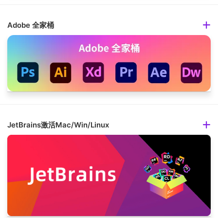
Adobe 全家桶
JetBrains激活Mac/Win/Linux