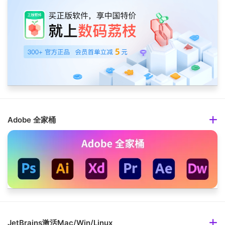
Adobe 全家桶
JetBrains激活Mac/Win/Linux