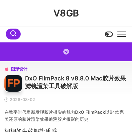
Skip
to
V8GB
content
图形设计

DxO FilmPack 8 v8.8.0 Mac胶片效果
滤镜渲染工具破解版
2026-08-02
在数字时代重新发现胶片摄影的魅力
DxO FilmPack
以84款完
美还原的胶片渲染效果追溯胶片摄影的历史
栩栩如生的银盐质感