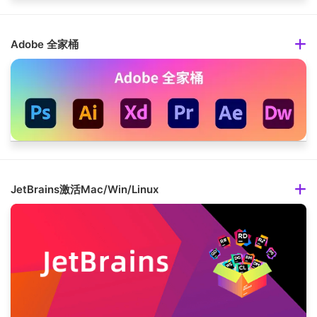
Adobe 全家桶
JetBrains激活Mac/Win/Linux