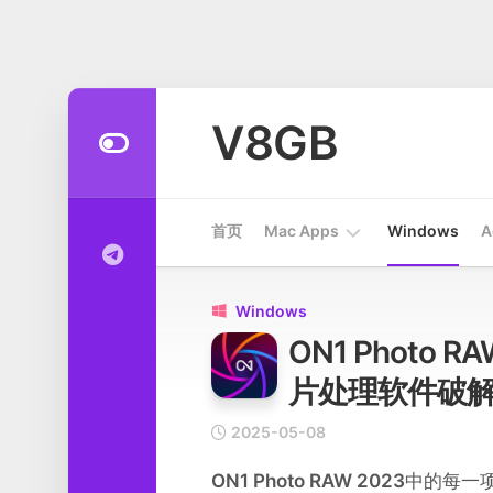
Skip
to
V8GB
content
首页
Mac Apps
Windows
A
Apps
Windows

ON1 Photo RA
开
发
片处理软件破
工
具
2025-05-08
系
ON1 Photo RAW 2023
中的每一
统