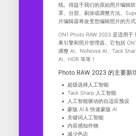
工
线。得益于我们的原始照片编辑软
具
罩、分层、刷涂或调整方法。Super
片编辑器将改变您编辑照片的方式
图
形
设
ON1 Photo RAW 2023 是
计
果引擎和照片管理器。它包括 ON
调整 AI、NoNoise AI、Tack Sharp
媒
体
AI、HDR 等等！
软
件
Photo RAW 2023 的主要新
娱
超级选择人工智能
乐
Tack Sharp 人工智能
人工智能驱动的自适应预设
蒙版 AI & 快速蒙版 AI
关键词人工智能
内容感知作物
减少色边