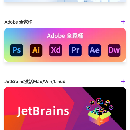
Adobe 全家桶
JetBrains激活Mac/Win/Linux