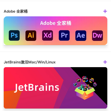
Adobe 全家桶
JetBrains激活Mac/Win/Linux