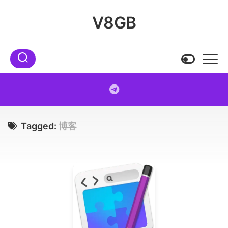
Skip
to
V8GB
content
Tagged:
博客