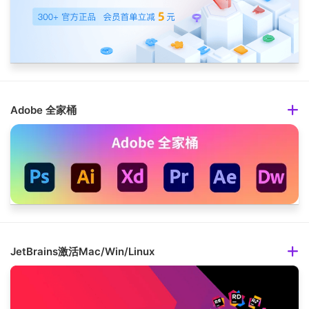
Adobe 全家桶
JetBrains激活Mac/Win/Linux