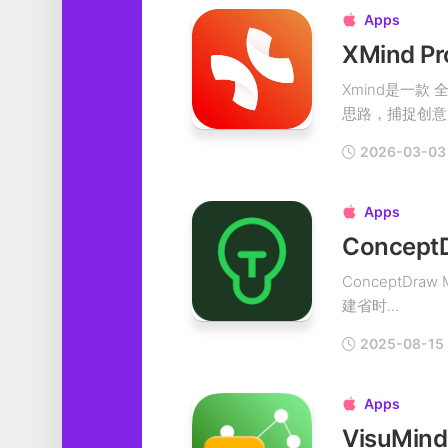
Apps

XMind P
Xmind是一
思路，捕捉创意。 
2026-03-03
Apps

ConceptD
建省时...
2025-08-15
Apps

VisuMi