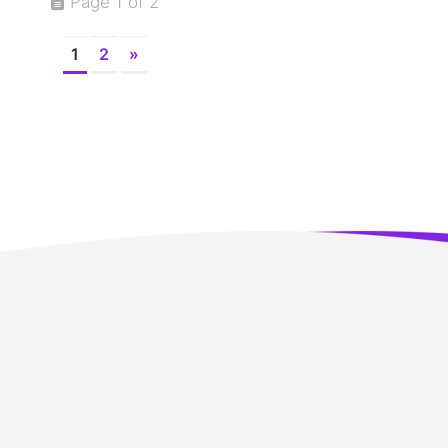
Page 1 of 2
1
2
»