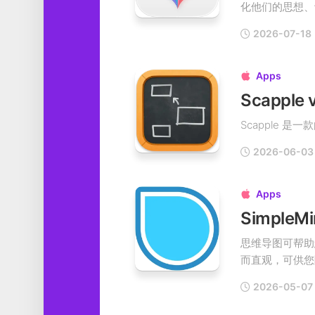
化他们的思想、计
工
具
2026-07-18
图
形
Apps

设
计
Scappl
媒
Scapple 是一款由 
体
软
2026-06-03
件
娱
Apps

乐
思维导图可帮助
而直观，可供您随
2026-05-07