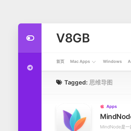
Skip
to
V8GB
content
首页
Mac Apps
Windows
A
Apps
Tagged:
思维导图
开
发
工
Apps

具
MindNo
系
MindNod
统