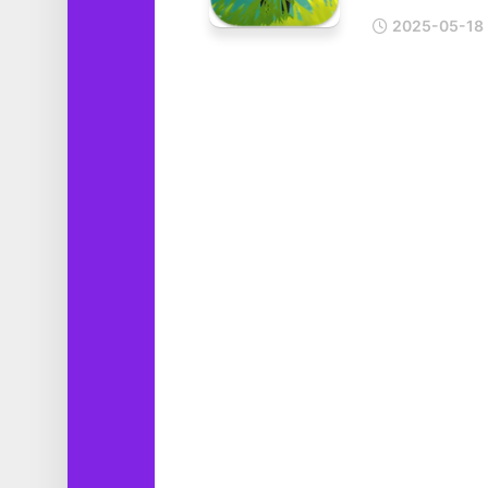
工
2025-05-18
具
图
形
设
计
媒
体
软
件
娱
乐