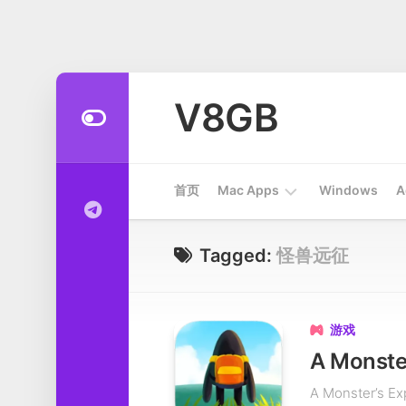
Skip
to
V8GB
content
首页
Mac Apps
Windows
A
Apps
Tagged:
怪兽远征
开
发
工
游戏

具
A Monste
系
A Monster
统