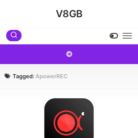
Skip
to
V8GB
content
Tagged:
ApowerREC