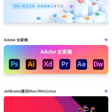
Adobe 全家桶
JetBrains激活Mac/Win/Linux