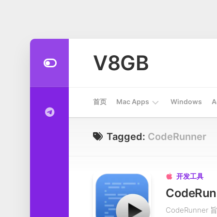
Skip
to
V8GB
content
首页
Mac Apps
Windows
A
Apps
Tagged:
CodeRunner
开
发
工
开发工具

具
CodeRu
系
CodeRun
统