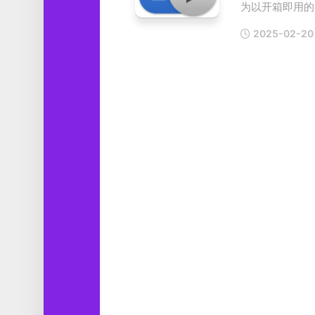
为以开箱即用的2.
工
具
2025-02-20
图
形
设
计
媒
体
软
件
娱
乐